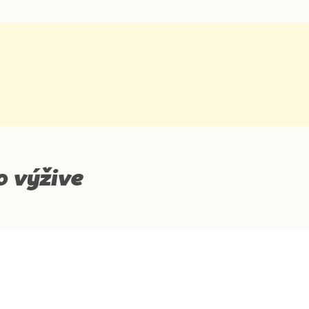
o výžive
Priemerné výživové hodnoty: 100 g produktu
Energetická hodnota
Tuky