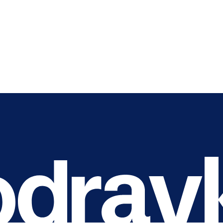
Nasýtené mastné kyseliny
Sacharidy
Cukry
Vláknina
Bielkoviny
Soľ
Zdroj: Podravka d.d.