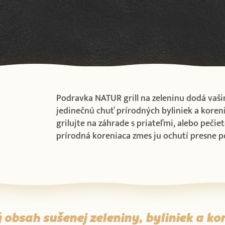
Podravka NATUR grill na zeleninu dodá vaš
jedinečnú chuť prírodných byliniek a koreni
grilujte na záhrade s priateľmi, alebo pečie
prírodná koreniaca zmes ju ochutí presne p
bsah sušenej zeleniny, byliniek a kor