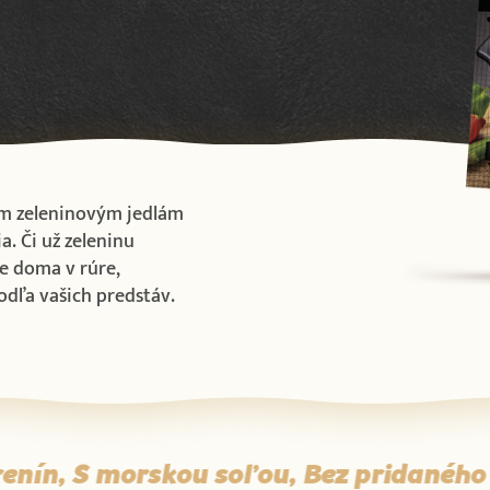
im zeleninovým jedlám
a. Či už zeleninu
te doma v rúre,
odľa vašich predstáv.
enín, S morskou soľou, Bez pridaného 