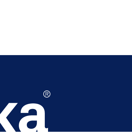
0.2 g
42 g
40 g
16 g
7.5 g
34.7 g
na/v 100 g produktu