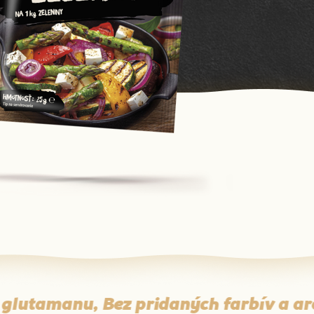
glutamanu, Bez pridaných farbív a aró