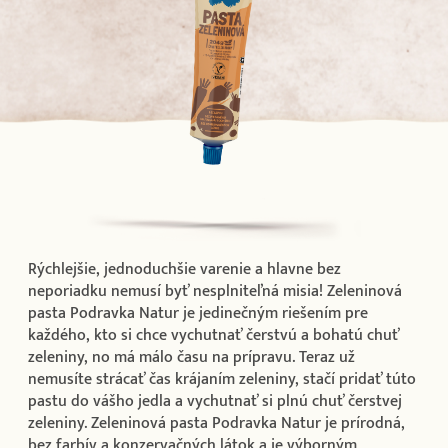
Rýchlejšie, jednoduchšie varenie a hlavne bez
neporiadku nemusí byť nesplniteľná misia! Zeleninová
pasta Podravka Natur je jedinečným riešením pre
každého, kto si chce vychutnať čerstvú a bohatú chuť
zeleniny, no má málo času na prípravu. Teraz už
nemusíte strácať čas krájaním zeleniny, stačí pridať túto
pastu do vášho jedla a vychutnať si plnú chuť čerstvej
zeleniny. Zeleninová pasta Podravka Natur je prírodná,
bez farbív a konzervačných látok a je výborným