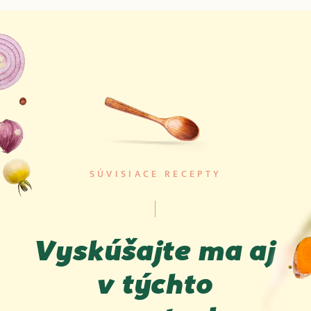
Priemerné výživové hodnoty: 100 g produktu
Energetická hodnota
259 kJ / 61 kcal
Nasýtené mastné
<
0.1 g
kyseliny
SÚVISIACE RECEPTY
Sacharidy
12 g
Cukry
7.2 g
Vyskúšajte ma aj
Vláknina
2.6 g
v týchto
Bielkoviny
1.4 g