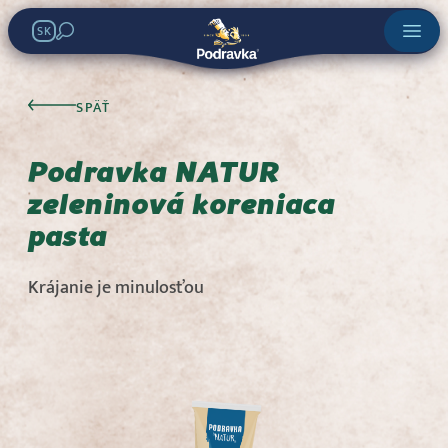
SK
Podravka NATUR
zeleninová
SPÄŤ
koreniaca pasta
Podravka NATUR
zeleninová koreniaca
Hľadať v obchodoch:
pasta
Krájanie je minulosťou