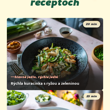
receptoch
Soľ
1.2 g
Zdroj: Podravka d.d.
na/v 100 g produktu
20 min
hlavné jedlo, rýchle jedlá
Rýchla kuracinka s ryžou a zeleninou
25 min