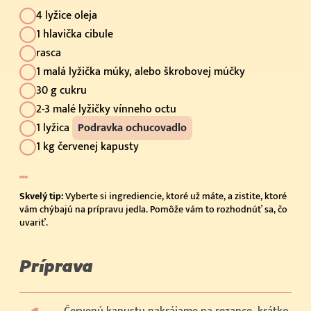
4 lyžice oleja
1 hlavička cibule
rasca
1 malá lyžička múky, alebo škrobovej múčky
30 g cukru
2-3 malé lyžičky vínneho octu
1 lyžica
Podravka ochucovadlo
1 kg červenej kapusty
Skvelý tip:
Vyberte si ingrediencie, ktoré už máte, a zistite, ktoré
vám chýbajú na prípravu jedla. Pomôže vám to rozhodnúť sa, čo
uvariť.
Príprava