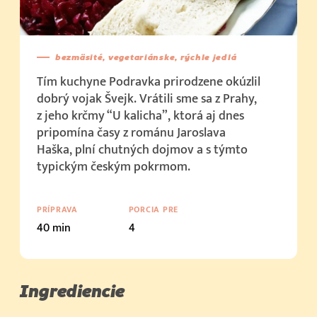
bezmäsité, vegetariánske, rýchle jedlá
Tím kuchyne Podravka prirodzene okúzlil
dobrý vojak Švejk. Vrátili sme sa z Prahy,
z jeho krčmy “U kalicha”, ktorá aj dnes
pripomína časy z románu Jaroslava
Haška, plní chutných dojmov a s týmto
typickým českým pokrmom.
PRÍPRAVA
PORCIA PRE
40 min
4
Ingrediencie