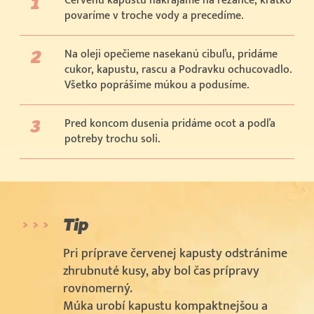
Červenú kapustu nakrájame na rezance, krátko
povaríme v troche vody a precedíme.
Na oleji opečieme nasekanú cibuľu, pridáme
cukor, kapustu, rascu a Podravku ochucovadlo.
Všetko poprášime múkou a podusíme.
Pred koncom dusenia pridáme ocot a podľa
potreby trochu soli.
Tip
Pri príprave červenej kapusty odstránime
zhrubnuté kusy, aby bol čas prípravy
rovnomerný.
Múka urobí kapustu kompaktnejšou a