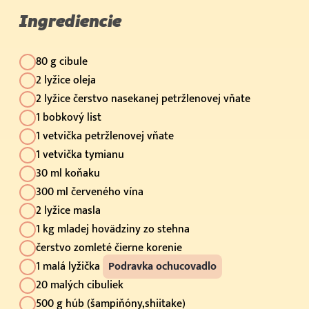
Ingrediencie
80 g cibule
2 lyžice oleja
2 lyžice čerstvo nasekanej petržlenovej vňate
1 bobkový list
1 vetvička petržlenovej vňate
1 vetvička tymianu
30 ml koňaku
300 ml červeného vína
2 lyžice masla
1 kg mladej hovädziny zo stehna
čerstvo zomleté čierne korenie
1 malá lyžička
Podravka ochucovadlo
20 malých cibuliek
500 g húb (šampiňóny,shiitake)