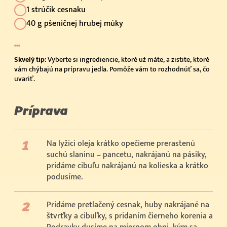
1 strúčik cesnaku
40 g pšeničnej hrubej múky
Skvelý tip:
Vyberte si ingrediencie, ktoré už máte, a zistite, ktoré
vám chýbajú na prípravu jedla. Pomôže vám to rozhodnúť sa, čo
uvariť.
Príprava
Na lyžici oleja krátko opečieme prerastenú
suchú slaninu – pancetu, nakrájanú na pásiky,
pridáme cibuľu nakrájanú na kolieska a krátko
podusíme.
Pridáme pretlačený cesnak, huby nakrájané na
štvrťky a cibuľky, s pridaním čierneho korenia a