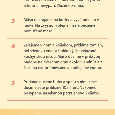
Podravky dusíme na miernom ohni, kým sa
tekutina nevyparí. Zložíme z ohňa.
Mäso nakrájame na kocky a vyváľame ho v
múke. Na zvyšnom oleji a masle pečieme
pomúčené mäso.
Zalejeme vínom a koňakom, pridáme tymian,
petržlenovú vňať a bobkový list zviazané
kuchynskou niťou. Mäso dusíme v prikrytej
nádobe na miernom ohni okolo 90 minút a z
času na čas premiešame a podlejeme vodou.
Pridáme dusené huby a spolu s nimi zmes
dusíme ešte približne 10 minút. Nakoniec
posypeme nasekanou petržlenovou vňaťou.