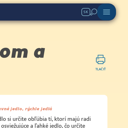
SK
nom a
TLAČIŤ
avné jedlo, rýchle jedlá
lo si určite obľúbia tí, ktorí majú radi
 osviežujúce a ľahké jedlo, čo určite