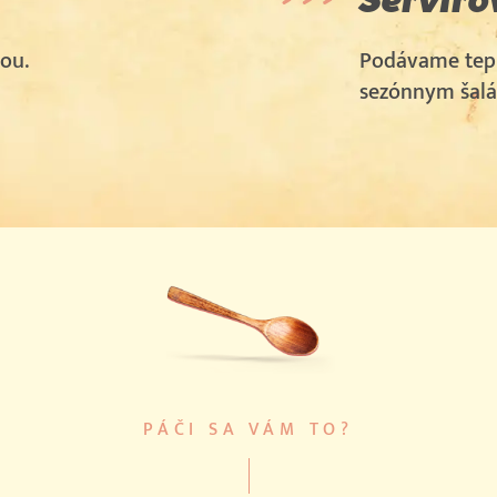
ou.
Podávame tepl
sezónnym šal
PÁČI SA VÁM TO?