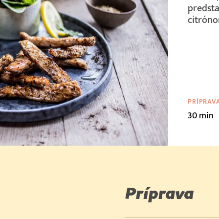
predst
citrón
PRÍPRAV
30 min
Príprava