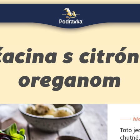
acina s citró
oreganom
hl
Toto jed
chutné,