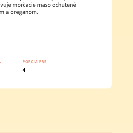
avuje morčacie mäso ochutené
om a oreganom.
A
PORCIA PRE
4