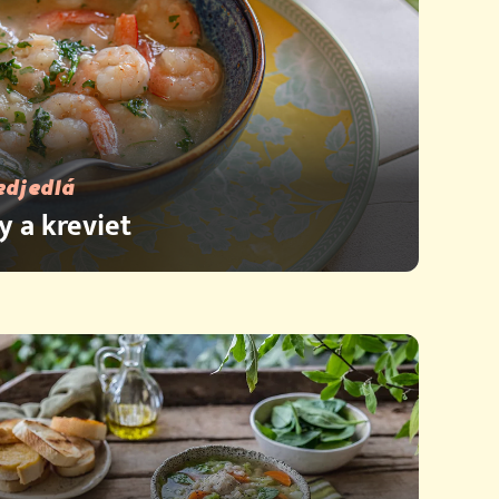
edjedlá
y a kreviet