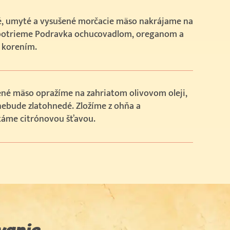
é, umyté a vysušené morčacie mäso nakrájame na
 potrieme Podravka ochucovadlom, oreganom a
 korením.
ené mäso opražíme na zahriatom olivovom oleji,
ebude zlatohnedé. Zložíme z ohňa a
áme citrónovou šťavou.
vanie