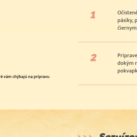
Očisten
pásiky,
čiernym
Priprav
dokým n
pokvapk
toré vám chýbajú na prípravu
Servíro