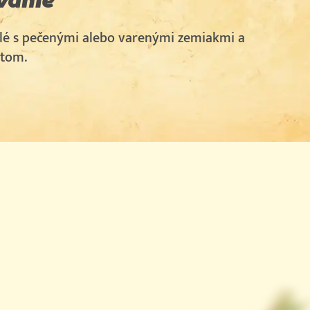
é s pečenými alebo varenými zemiakmi a
átom.