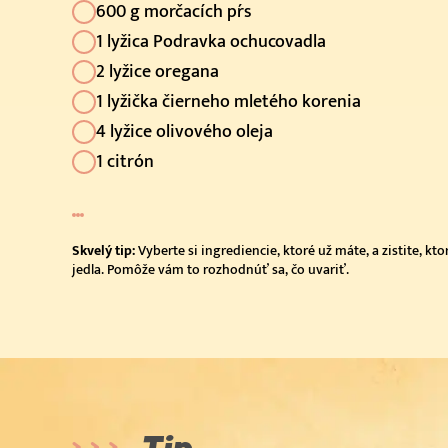
600 g morčacích pŕs
1 lyžica Podravka ochucovadla
2 lyžice oregana
1 lyžička čierneho mletého korenia
4 lyžice olivového oleja
1 citrón
Skvelý tip:
Vyberte si ingrediencie, ktoré už máte, a zistite, k
jedla. Pomôže vám to rozhodnúť sa, čo uvariť.
Tip