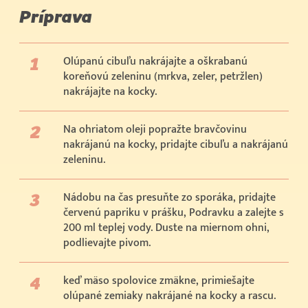
Príprava
Olúpanú cibuľu nakrájajte a oškrabanú
koreňovú zeleninu (mrkva, zeler, petržlen)
nakrájajte na kocky.
Na ohriatom oleji popražte bravčovinu
nakrájanú na kocky, pridajte cibuľu a nakrájanú
zeleninu.
Nádobu na čas presuňte zo sporáka, pridajte
červenú papriku v prášku, Podravku a zalejte s
200 ml teplej vody. Duste na miernom ohni,
podlievajte pivom.
keď mäso spolovice zmäkne, primiešajte
olúpané zemiaky nakrájané na kocky a rascu.