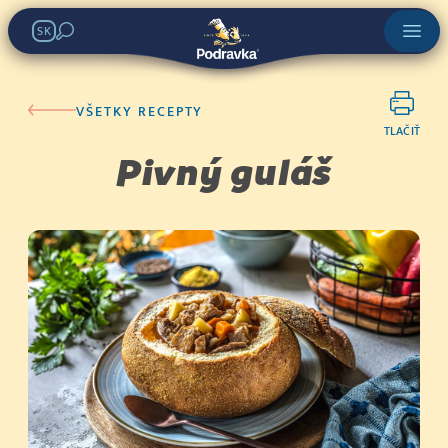
SK
VŠETKY RECEPTY
TLAČIŤ
Pivný guláš