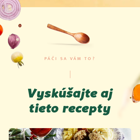
PÁČI SA VÁM TO?
Vyskúšajte aj
tieto recepty