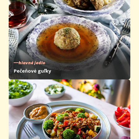
hlavné jedlo
Pečeňové guľky