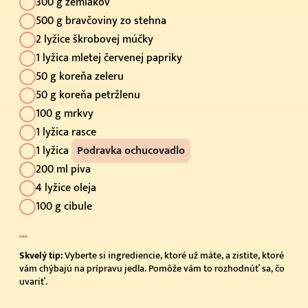
300 g zemiakov
500 g bravčoviny zo stehna
2 lyžice škrobovej múčky
1 lyžica mletej červenej papriky
50 g koreňa zeleru
50 g koreňa petržlenu
100 g mrkvy
1 lyžica rasce
1 lyžica
Podravka ochucovadlo
200 ml piva
4 lyžice oleja
100 g cibule
Skvelý tip:
Vyberte si ingrediencie, ktoré už máte, a zistite, ktoré
vám chýbajú na prípravu jedla. Pomôže vám to rozhodnúť sa, čo
uvariť.