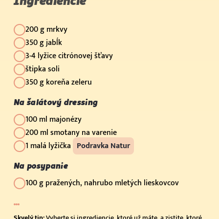
Ingrediencie
200 g mrkvy
350 g jabĺk
3-4 lyžice citrónovej šťavy
štipka soli
350 g koreňa zeleru
Na šalátový dressing
100 ml majonézy
200 ml smotany na varenie
1 malá lyžička
Podravka Natur
Na posypanie
100 g pražených, nahrubo mletých lieskovcov
Skvelý tip:
Vyberte si ingrediencie, ktoré už máte, a zistite, ktoré