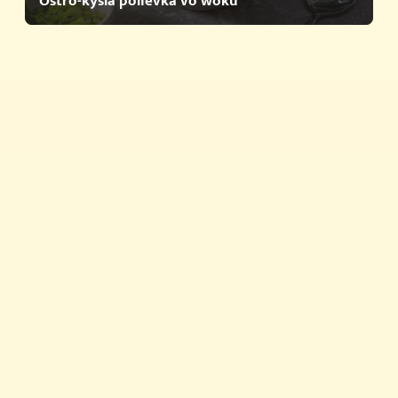
Ostro-kyslá polievka vo woku