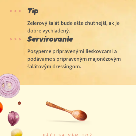
Tip
Zelerový šalát bude ešte chutnejší, ak je
dobre vychladený.
Servírovanie
Posypeme pripravenými lieskovcami a
podávame s pripraveným majonézovým
šalátovým dressingom.
PÁČI SA VÁM TO?